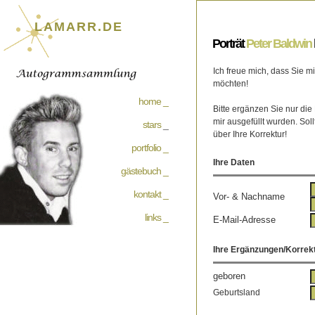
LAMARR.DE
Porträt
Peter Baldwin
Ich freue mich, dass Sie 
möchten!
home _
Bitte ergänzen Sie nur die
mir ausgefüllt wurden. Soll
stars
_
über Ihre Korrektur!
portfolio _
Ihre Daten
gästebuch _
kontakt _
Vor- & Nachname
links _
E-Mail-Adresse
Ihre Ergänzungen/Korrek
geboren
Geburtsland