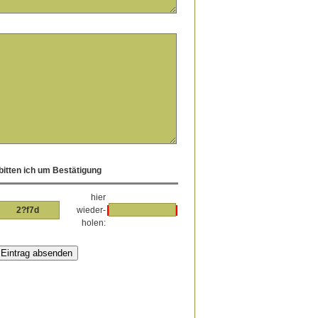
itten ich um Bestätigung
hier
2?f7d
wieder-
holen: