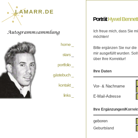
LAMARR.DE
Porträt
Hywel Bennett
Ich freue mich, dass Sie 
möchten!
home _
Bitte ergänzen Sie nur die
mir ausgefüllt wurden. Soll
stars
_
über Ihre Korrektur!
portfolio _
Ihre Daten
gästebuch _
kontakt _
Vor- & Nachname
links _
E-Mail-Adresse
Ihre Ergänzungen/Korrek
geboren
Geburtsland