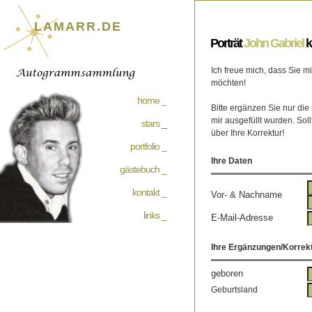
LAMARR.DE
Porträt
John Gabriel
k
Ich freue mich, dass Sie 
möchten!
home _
Bitte ergänzen Sie nur die
mir ausgefüllt wurden. Soll
stars
_
über Ihre Korrektur!
portfolio _
Ihre Daten
gästebuch _
kontakt _
Vor- & Nachname
links _
E-Mail-Adresse
Ihre Ergänzungen/Korrek
geboren
Geburtsland