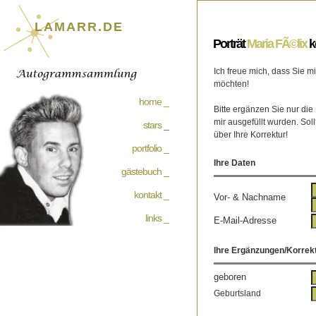
LAMARR.DE
Porträt
Maria FÃ©lix
k
Ich freue mich, dass Sie 
möchten!
home _
Bitte ergänzen Sie nur die
mir ausgefüllt wurden. Soll
stars
_
über Ihre Korrektur!
portfolio _
Ihre Daten
gästebuch _
kontakt _
Vor- & Nachname
links _
E-Mail-Adresse
Ihre Ergänzungen/Korrek
geboren
Geburtsland