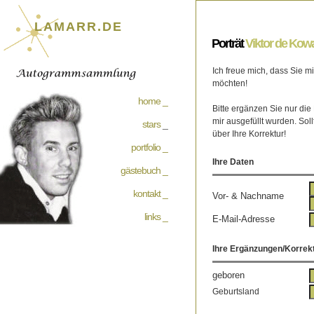
LAMARR.DE
Porträt
Viktor de Kow
Ich freue mich, dass Sie 
möchten!
home _
Bitte ergänzen Sie nur die
mir ausgefüllt wurden. Soll
stars
_
über Ihre Korrektur!
portfolio _
Ihre Daten
gästebuch _
kontakt _
Vor- & Nachname
links _
E-Mail-Adresse
Ihre Ergänzungen/Korrek
geboren
Geburtsland