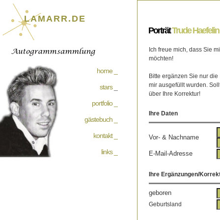
LAMARR.DE
Porträt
Trude Haefelin
Ich freue mich, dass Sie 
möchten!
home _
Bitte ergänzen Sie nur die
mir ausgefüllt wurden. Soll
stars
_
über Ihre Korrektur!
portfolio _
Ihre Daten
gästebuch _
kontakt _
Vor- & Nachname
links _
E-Mail-Adresse
Ihre Ergänzungen/Korrek
geboren
Geburtsland