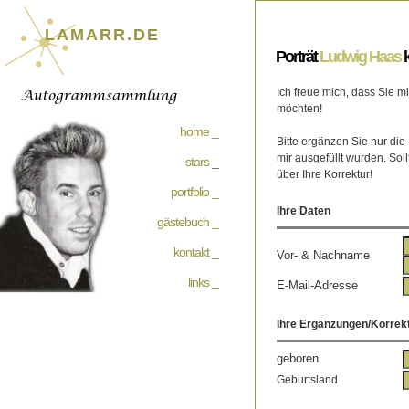
LAMARR.DE
Porträt
Ludwig Haas
k
Ich freue mich, dass Sie 
möchten!
home _
Bitte ergänzen Sie nur die
mir ausgefüllt wurden. Soll
stars
_
über Ihre Korrektur!
portfolio _
Ihre Daten
gästebuch _
kontakt _
Vor- & Nachname
links _
E-Mail-Adresse
Ihre Ergänzungen/Korrek
geboren
Geburtsland