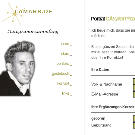
LAMARR.DE
Porträt
GÃ¼nter Pfit
Ich freue mich, dass Sie 
möchten!
home _
Bitte ergänzen Sie nur die
mir ausgefüllt wurden. Soll
stars
_
über Ihre Korrektur!
portfolio _
Ihre Daten
gästebuch _
kontakt _
Vor- & Nachname
links _
E-Mail-Adresse
Ihre Ergänzungen/Korrek
geboren
Geburtsland