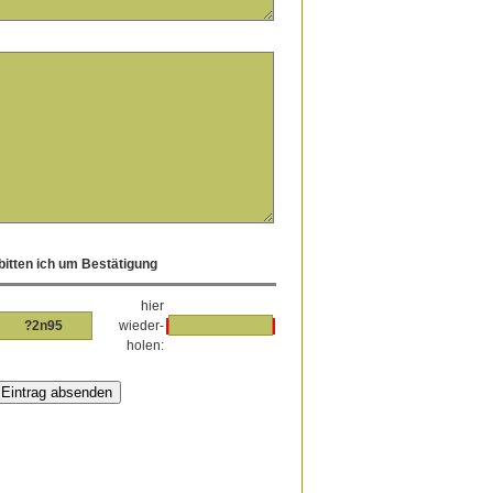
itten ich um Bestätigung
hier
?2n95
wieder-
holen: