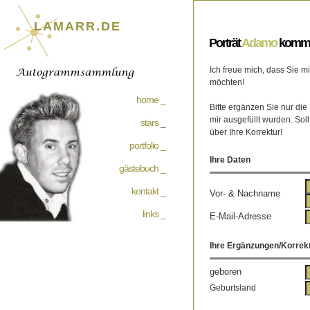
LAMARR.DE
Porträt
Adamo
komme
Ich freue mich, dass Sie 
möchten!
home _
Bitte ergänzen Sie nur die
mir ausgefüllt wurden. Soll
stars
_
über Ihre Korrektur!
portfolio _
Ihre Daten
gästebuch _
kontakt _
Vor- & Nachname
links _
E-Mail-Adresse
Ihre Ergänzungen/Korrek
geboren
Geburtsland