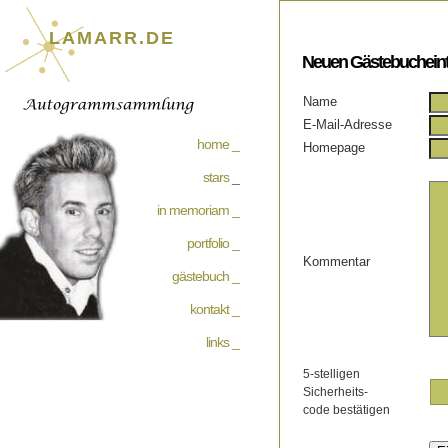
LAMARR.DE
Neuen Gästebucheint
Name
E-Mail-Adresse
home _
Homepage
stars
_
in memoriam _
portfolio _
Kommentar
gästebuch _
kontakt _
links _
5-stelligen
Sicherheits-
code bestätigen