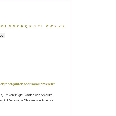
K
L
M
N
O
P
Q
R
S
T
U
V
W
X
Y
Z
Porträt ergänzen oder kommentieren?
s, CA Vereinigte Staaten von Amerika
es, CA Vereinigte Staaten von Amerika