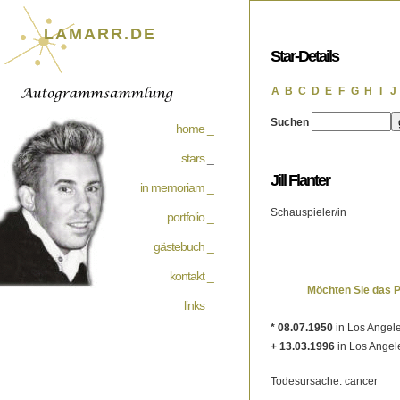
LAMARR.DE
Star-Details
A
B
C
D
E
F
G
H
I
J
Suchen
home _
stars
_
Jill Flanter
in memoriam _
Schauspieler/in
portfolio _
gästebuch _
kontakt _
Möchten Sie das 
links _
* 08.07.1950
in Los Angele
+ 13.03.1996
in Los Angel
Todesursache: cancer