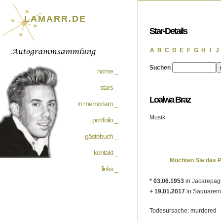
LAMARR.DE
Star-Details
A
B
C
D
E
F
G
H
I
J
Suchen
home _
stars
_
Loalwa Braz
in memoriam _
Musik
portfolio _
gästebuch _
kontakt _
Möchten Sie das 
links _
* 03.06.1953
in Jacarepagu
+ 19.01.2017
in Saquarema
Todesursache: murdered