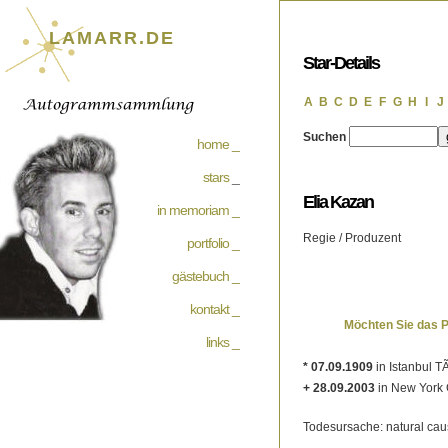
LAMARR.DE
Star-Details
A
B
C
D
E
F
G
H
I
J
Suchen
home _
stars
_
Elia Kazan
in memoriam _
Regie / Produzent
portfolio _
gästebuch _
kontakt _
Möchten Sie das 
links _
* 07.09.1909
in Istanbul T
+ 28.09.2003
in New York 
Todesursache: natural ca