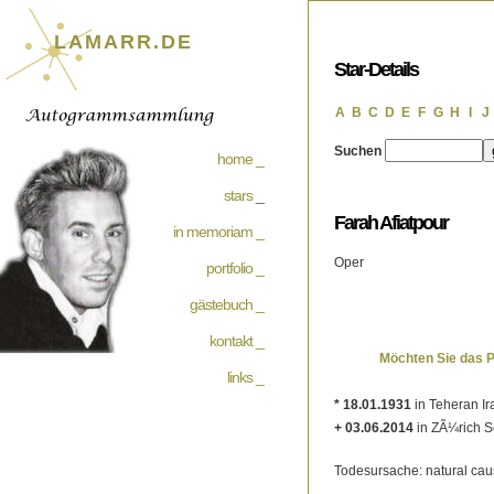
LAMARR.DE
Star-Details
A
B
C
D
E
F
G
H
I
J
Suchen
home _
stars
_
Farah Afiatpour
in memoriam _
Oper
portfolio _
gästebuch _
kontakt _
Möchten Sie das 
links _
* 18.01.1931
in Teheran Ir
+ 03.06.2014
in ZÃ¼rich 
Todesursache: natural ca