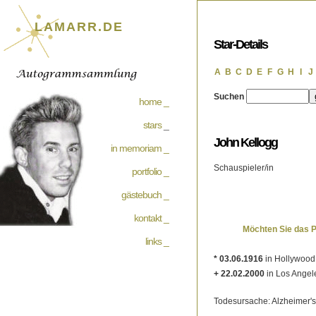
LAMARR.DE
Star-Details
A
B
C
D
E
F
G
H
I
J
Suchen
home _
stars
_
John Kellogg
in memoriam _
Schauspieler/in
portfolio _
gästebuch _
kontakt _
Möchten Sie das 
links _
* 03.06.1916
in Hollywood,
+ 22.02.2000
in Los Angel
Todesursache: Alzheimer's