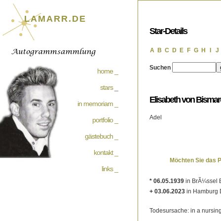
LAMARR.DE
Star-Details
A
B
C
D
E
F
G
H
I
J
Suchen
home _
stars
_
Elisabeth von Bismar
in memoriam _
Adel
portfolio _
gästebuch _
kontakt _
Möchten Sie das 
links _
* 06.05.1939
in BrÃ¼ssel 
+ 03.06.2023
in Hamburg 
Todesursache: in a nursin