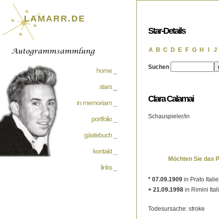
LAMARR.DE
Star-Details
A
B
C
D
E
F
G
H
I
J
Suchen
home _
stars
_
Clara Calamai
in memoriam _
Schauspieler/in
portfolio _
gästebuch _
kontakt _
Möchten Sie das 
links _
* 07.09.1909
in Prato Itali
+ 21.09.1998
in Rimini Ital
Todesursache: stroke