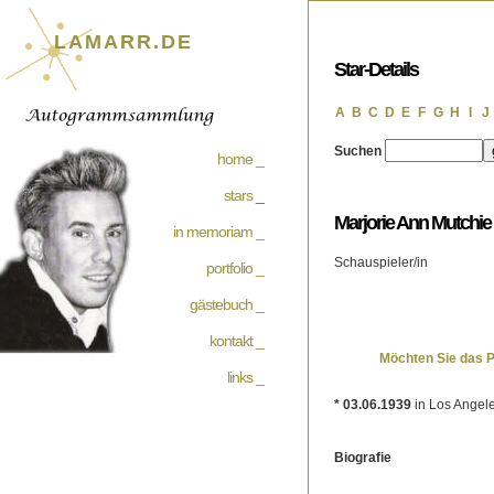
LAMARR.DE
Star-Details
A
B
C
D
E
F
G
H
I
J
Suchen
home _
stars
_
Marjorie Ann Mutchie
in memoriam _
Schauspieler/in
portfolio _
gästebuch _
kontakt _
Möchten Sie das 
links _
* 03.06.1939
in Los Angele
Biografie