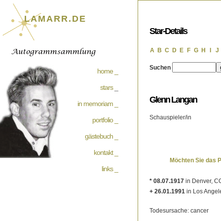
LAMARR.DE
Star-Details
A
B
C
D
E
F
G
H
I
J
Suchen
home _
stars
_
Glenn Langan
in memoriam _
Schauspieler/in
portfolio _
gästebuch _
kontakt _
Möchten Sie das 
links _
* 08.07.1917
in Denver, CO
+ 26.01.1991
in Los Angel
Todesursache: cancer