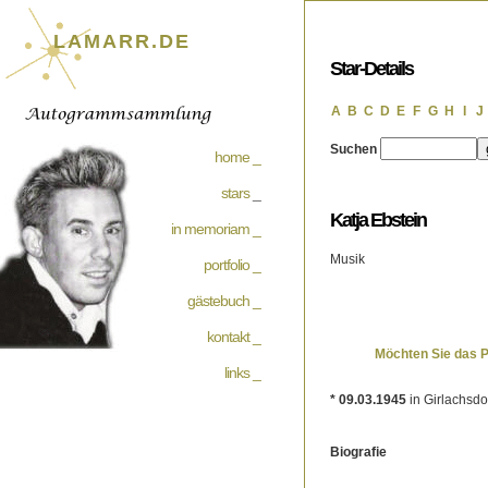
LAMARR.DE
Star-Details
A
B
C
D
E
F
G
H
I
J
Suchen
home _
stars
_
Katja Ebstein
in memoriam _
Musik
portfolio _
gästebuch _
kontakt _
Möchten Sie das 
links _
* 09.03.1945
in Girlachsdo
Biografie