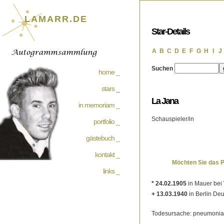
LAMARR.DE
Star-Details
A
B
C
D
E
F
G
H
I
J
Suchen
home _
stars
_
La Jana
in memoriam _
Schauspieler/in
portfolio _
gästebuch _
kontakt _
Möchten Sie das 
links _
* 24.02.1905
in Mauer bei 
+ 13.03.1940
in Berlin De
Todesursache: pneumonia