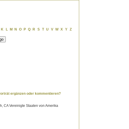
K
L
M
N
O
P
Q
R
S
T
U
V
W
X
Y
Z
Porträt ergänzen oder kommentieren?
h, CA Vereinigte Staaten von Amerika