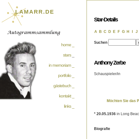
LAMARR.DE
Star-Details
A
B
C
D
E
F
G
H
I
J
Suchen
home _
stars
_
Anthony Zerbe
in memoriam _
Schauspieler/in
portfolio _
gästebuch _
kontakt _
Möchten Sie das 
links _
* 20.05.1936
in Long Beac
Biografie