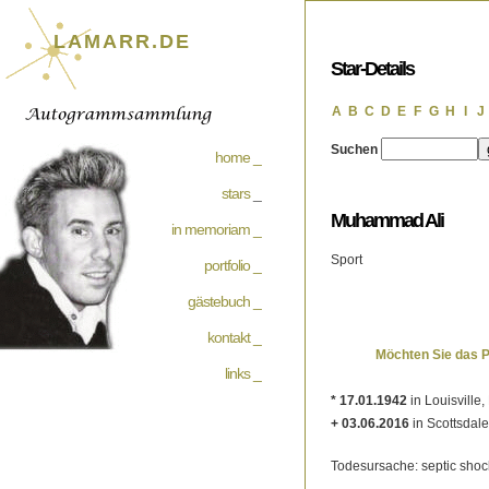
LAMARR.DE
Star-Details
A
B
C
D
E
F
G
H
I
J
Suchen
home _
stars
_
Muhammad Ali
in memoriam _
Sport
portfolio _
gästebuch _
kontakt _
Möchten Sie das 
links _
* 17.01.1942
in Louisville
+ 03.06.2016
in Scottsdale
Todesursache: septic shock